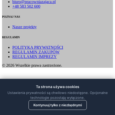
biuro@pracowniazajaca.pl
+48 583 502 600
POZNAJ NAS
Nasze projekty
REGULAMIN
POLITYKA PRYWATNOŚCI
REGULAMIN ZAKUPÓW
REGULAMIN IMPREZY
© 2026 Wszelkie prawa zastrzeżone.
Ta strona używa cookies
Ustawienia prywatności są chwilowo niedostępne. Opcjonalne
technologie pozostają wyłączone.
Kontynuuj tylko z niezbędnymi